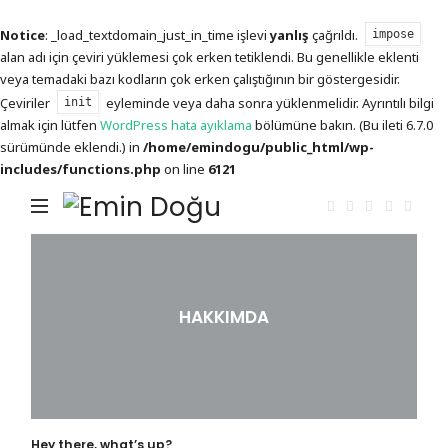
Notice
: _load_textdomain_just_in_time işlevi
yanlış
çağrıldı.
impose
alan adı için çeviri yüklemesi çok erken tetiklendi. Bu genellikle eklenti
veya temadaki bazı kodların çok erken çalıştığının bir göstergesidir.
Çeviriler
eyleminde veya daha sonra yüklenmelidir. Ayrıntılı bilgi
init
almak için lütfen
WordPress hata ayıklama
bölümüne bakın. (Bu ileti 6.7.0
sürümünde eklendi.) in
/home/emindogu/public_html/wp-
includes/functions.php
on line
6121
Emin
Doğu
HAKKIMDA
Hey there, what’s up?