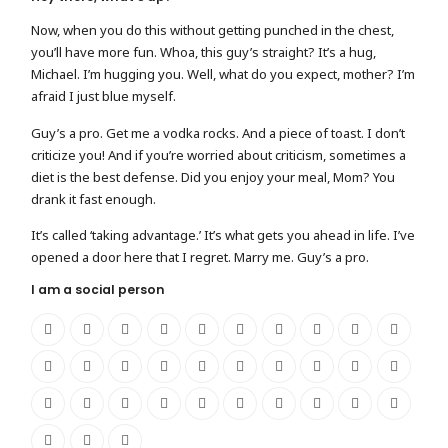
Now, when you do this without getting punched in the chest,
you’ll have more fun. Whoa, this guy’s straight? It’s a hug,
Michael. I’m hugging you. Well, what do you expect, mother? I’m
afraid I just blue myself.
Guy’s a pro. Get me a vodka rocks. And a piece of toast. I don’t
criticize you! And if you’re worried about criticism, sometimes a
diet is the best defense. Did you enjoy your meal, Mom? You
drank it fast enough.
It’s called ‘taking advantage.’ It’s what gets you ahead in life. I’ve
opened a door here that I regret. Marry me. Guy’s a pro.
I am a social person