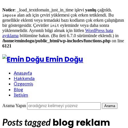
Notice
: _load_textdomain_just_in_time işlevi
yanlış
çağrıldı.
alan adı için çeviri yüklemesi çok erken tetiklendi. Bu
impose
genellikle eklenti veya temadaki bazı kodların çok erken çalıştığının
bir göstergesidir. Çeviriler
eyleminde veya daha sonra
init
yüklenmelidir. Ayrıntılı bilgi almak için lütfen
WordPress hata
ayıklama
bölümüne bakın. (Bu ileti 6.7.0 sürümünde eklendi.) in
/home/emindogu/public_html/wp-includes/functions.php
on line
6121
Emin Doğu
Anasayfa
Hakkımda
Özgeçmiş
Blog
İletişim
Arama Yapın
blog reklam
Posts tagged