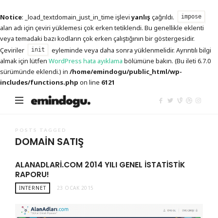
Notice
: _load_textdomain_just_in_time işlevi
yanlış
çağrıldı.
impose
alan adı için çeviri yüklemesi çok erken tetiklendi. Bu genellikle eklenti
veya temadaki bazı kodların çok erken çalıştığının bir göstergesidir.
Çeviriler
eyleminde veya daha sonra yüklenmelidir. Ayrıntılı bilgi
init
almak için lütfen
WordPress hata ayıklama
bölümüne bakın. (Bu ileti 6.7.0
sürümünde eklendi.) in
/home/emindogu/public_html/wp-
includes/functions.php
on line
6121
Emin
Doğu
POSTS TAGGED
DOMAIN SATIŞ
ALANADLARI.COM 2014 YILI GENEL İSTATISTIK
RAPORU!
İNTERNET
23 OCAK 2015