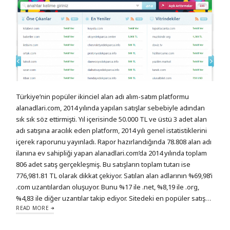
Türkiye’nin popüler ikinciel alan adı alım-satım platformu
alanadlari.com, 2014 yılında yapılan satışlar sebebiyle adından
sık sık söz ettirmişti. Yıl içerisinde 50.000 TL ve üstü 3 adet alan
adı satışına aracılık eden platform, 2014 yılı genel istatistiklerini
içerek raporunu yayınladı. Rapor hazırlandığında 78.808 alan adı
ilanına ev sahipliği yapan alanadlari.com’da 2014 yılında toplam
806 adet satış gerçekleşmiş. Bu satışların toplam tutarı ise
776,981.81 TL olarak dikkat çekiyor. Satılan alan adlarının %69,98’i
.com uzantılardan oluşuyor. Bunu %17 ile .net, %8,19 ile .org,
%4,83 ile diğer uzantılar takip ediyor. Sitedeki en popüler satış…
READ MORE