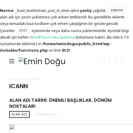
Notice
: _load_textdomain_just_in_time işlevi
yanlış
çağrıldı.
impose
alan adı için çeviri yüklemesi çok erken tetiklendi. Bu genellikle eklenti
veya temadaki bazı kodların çok erken çalıştığının bir göstergesidir.
Çeviriler
eyleminde veya daha sonra yüklenmelidir. Ayrıntılı bilgi
init
almak için lütfen
WordPress hata ayıklama
bölümüne bakın. (Bu ileti 6.7.0
sürümünde eklendi.) in
/home/emindogu/public_html/wp-
includes/functions.php
on line
6121
Emin
Doğu
POSTS TAGGED
ICANN
ALAN ADI TARIHI: ÖNEMLI BAŞLIKLAR, DÖNÜM
NOKTALARI
ALAN ADI
12 NISAN 2016