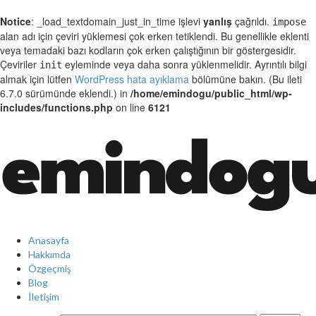
Notice
: _load_textdomain_just_in_time işlevi
yanlış
çağrıldı.
impose
alan adı için çeviri yüklemesi çok erken tetiklendi. Bu genellikle eklenti
veya temadaki bazı kodların çok erken çalıştığının bir göstergesidir.
Çeviriler
eyleminde veya daha sonra yüklenmelidir. Ayrıntılı bilgi
init
almak için lütfen
WordPress hata ayıklama
bölümüne bakın. (Bu ileti
6.7.0 sürümünde eklendi.) in
/home/emindogu/public_html/wp-
includes/functions.php
on line
6121
Emin
Anasayfa
Doğu
Hakkımda
Özgeçmiş
Blog
İletişim