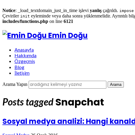
Notice
: _load_textdomain_just_in_time işlevi
yanlış
çağrıldı.
impose
Çeviriler
eyleminde veya daha sonra yüklenmelidir. Ayrıntılı bilg
init
includes/functions.php
on line
6121
Emin Doğu
Anasayfa
Hakkımda
Özgeçmiş
Blog
İletişim
Arama Yapın
Snapchat
Posts tagged
Sosyal medya analizi: Hangi kanal