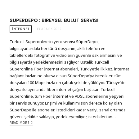
SÜPERDEPO : BIREYSEL BULUT SERVISI
İNTERNET
13 ARALIK 2012
Turkcell Superonline’ın yeni servisi SüperDepo,
bilgisayarlardaki her türlü dosyanın, akıllı telefon ve
tabletlerdeki fotoğraf ve videoların güvenle saklanmasını ve
bilgisayarda yedeklenmesini sağlıyor. Üstelik Turkcell
Superonline Fiber İnternet aboneleri, Türkiye’de ilk kez, internet
bağlantı hızları ne olursa olsun SüperDepo’ya istedikleri tüm
dosyaları 100 Mbps hızla en çabuk şekilde yüklüyor. Türkiye’de
dünya ile aynı anda fiber internet çağını başlatan Turkcell
Superonline, tüm Fiber İnternet ve ADSL abonelerine yepyeni
bir servis sunuyor. Erişimi ve kullanımı son derece kolay olan
SüperDepo ile aboneler; istedikleri kadar veriyi, sanal ortamda
güvenli şekilde saklayıp, yedekleyebiliyor, istedikleri an…
READ MORE