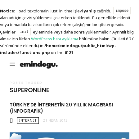
Notice
: _load_textdomain_just_in_time işlevi
yanlış
çağrıldı.
impose
alan adı için çeviri yüklemesi çok erken tetiklendi. Bu genellikle eklenti
veya temadaki bazı kodların çok erken çalıştığının bir göstergesidir.
Çeviriler
eyleminde veya daha sonra yüklenmelidir. Ayrıntılı bilgi
init
almak için lütfen
WordPress hata ayıklama
bölümüne bakın. (Bu ileti 6.7.0
sürümünde eklendi.) in
/home/emindogu/public_html/wp-
includes/functions.php
on line
6121
Emin
Doğu
POSTS TAGGED
SUPERONLINE
TÜRKIYE’DE İNTERNETIN 20 YILLIK MACERASI
(İNFOGRAFIK)
İNTERNET
21 NISAN 2013