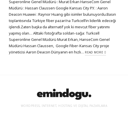
Superonline Genel Müdürü : Murat Erkan HanseCom Genel
Müdürü : Hassan Claussen Google Kansas City P.Y. : Aaron
Deacon Huawei : Raynor Huang gibi isimler bulunuyordu.Basın
toplantısında Türkiye fiber pazarı’na Turkcell’in liderlik edeceği
işlendi.Zaten başka da alternatif yok ki mevcut fiber yatırımı
yapmış olan… Alttaki fotoğrafta soldan-sağa: Turkcell
Superonline Genel Müdürü Murat Erkan, HanseCom Genel
Müdürü Hassan Claussen, Google Fiber-Kansas City proje
yöneticisi Aaron Deacon Dünyanın en hızlı…
READ MORE
WORDPRESS, İNTERNET, HOSTING VE DIJITAL PAZARLAMA