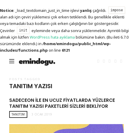
Notice
: _load_textdomain_just_in_time işlevi
yanlış
çağrıldı.
impose
alan adı için çeviri yüklemesi çok erken tetiklendi. Bu genellikle eklenti
veya temadaki bazı kodların çok erken çalıştığının bir göstergesidir.
Çeviriler
eyleminde veya daha sonra yüklenmelidir. Ayrıntılı bilgi
init
almak için lütfen
WordPress hata ayıklama
bölümüne bakın. (Bu ileti 6.7.0
sürümünde eklendi.) in
/home/emindogu/public_html/wp-
includes/functions.php
on line
6121
Emin
Doğu
POSTS TAGGED
TANITIM YAZISI
SADECEON İLE EN UCUZ FIYATLARDA YÜZLERCE
TANITIM YAZISI PAKETLERI SIZLERI BEKLIYOR
TANITIM
3 OCAK 2019