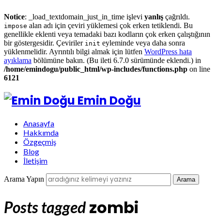
Notice
: _load_textdomain_just_in_time işlevi
yanlış
çağrıldı.
alan adı için çeviri yüklemesi çok erken tetiklendi. Bu
impose
genellikle eklenti veya temadaki bazı kodların çok erken çalıştığının
bir göstergesidir. Çeviriler
eyleminde veya daha sonra
init
yüklenmelidir. Ayrıntılı bilgi almak için lütfen
WordPress hata
ayıklama
bölümüne bakın. (Bu ileti 6.7.0 sürümünde eklendi.) in
/home/emindogu/public_html/wp-includes/functions.php
on line
6121
Emin Doğu
Anasayfa
Hakkımda
Özgeçmiş
Blog
İletişim
Arama Yapın
zombi
Posts tagged