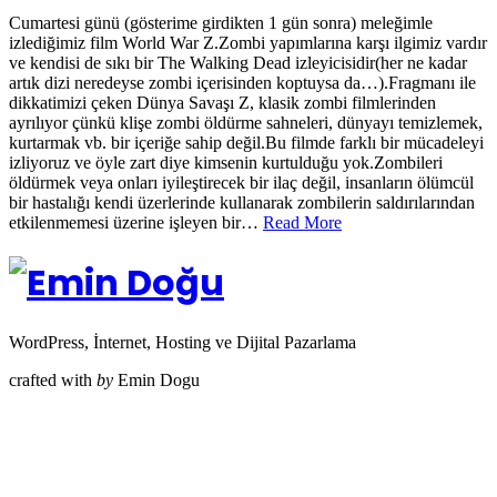
Cumartesi günü (gösterime girdikten 1 gün sonra) meleğimle
izlediğimiz film World War Z.Zombi yapımlarına karşı ilgimiz vardır
ve kendisi de sıkı bir The Walking Dead izleyicisidir(her ne kadar
artık dizi neredeyse zombi içerisinden koptuysa da…).Fragmanı ile
dikkatimizi çeken Dünya Savaşı Z, klasik zombi filmlerinden
ayrılıyor çünkü klişe zombi öldürme sahneleri, dünyayı temizlemek,
kurtarmak vb. bir içeriğe sahip değil.Bu filmde farklı bir mücadeleyi
izliyoruz ve öyle zart diye kimsenin kurtulduğu yok.Zombileri
öldürmek veya onları iyileştirecek bir ilaç değil, insanların ölümcül
bir hastalığı kendi üzerlerinde kullanarak zombilerin saldırılarından
etkilenmemesi üzerine işleyen bir…
Read More
WordPress, İnternet, Hosting ve Dijital Pazarlama
crafted with
by
Emin Dogu