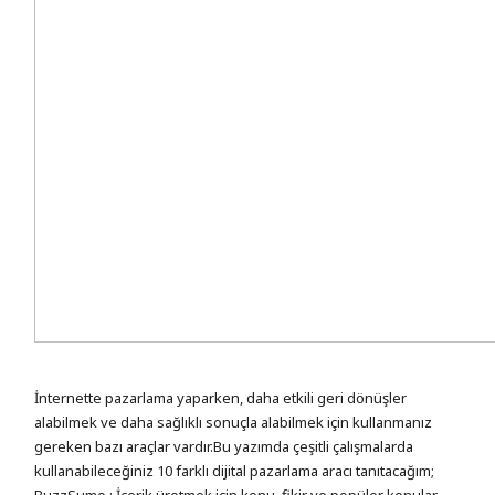
İnternette pazarlama yaparken, daha etkili geri dönüşler
alabilmek ve daha sağlıklı sonuçla alabilmek için kullanmanız
gereken bazı araçlar vardır.Bu yazımda çeşitli çalışmalarda
kullanabileceğiniz 10 farklı dijital pazarlama aracı tanıtacağım;
BuzzSumo : İçerik üretmek için konu, fikir ve popüler konular