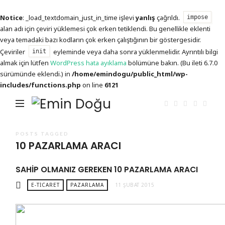
Notice
: _load_textdomain_just_in_time işlevi
yanlış
çağrıldı.
impose
alan adı için çeviri yüklemesi çok erken tetiklendi. Bu genellikle eklenti
veya temadaki bazı kodların çok erken çalıştığının bir göstergesidir.
Çeviriler
eyleminde veya daha sonra yüklenmelidir. Ayrıntılı bilgi
init
almak için lütfen
WordPress hata ayıklama
bölümüne bakın. (Bu ileti 6.7.0
sürümünde eklendi.) in
/home/emindogu/public_html/wp-
includes/functions.php
on line
6121
Emin
Doğu
POSTS TAGGED
10 PAZARLAMA ARACI
SAHIP OLMANIZ GEREKEN 10 PAZARLAMA ARACI
E-TICARET
PAZARLAMA
11 ŞUBAT 2015