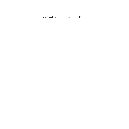
crafted with
by
Emin Dogu