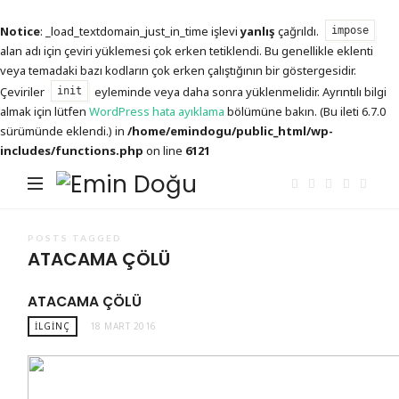
Notice
: _load_textdomain_just_in_time işlevi
yanlış
çağrıldı.
impose
alan adı için çeviri yüklemesi çok erken tetiklendi. Bu genellikle eklenti
veya temadaki bazı kodların çok erken çalıştığının bir göstergesidir.
Çeviriler
eyleminde veya daha sonra yüklenmelidir. Ayrıntılı bilgi
init
almak için lütfen
WordPress hata ayıklama
bölümüne bakın. (Bu ileti 6.7.0
sürümünde eklendi.) in
/home/emindogu/public_html/wp-
includes/functions.php
on line
6121
Emin
Doğu
POSTS TAGGED
ATACAMA ÇÖLÜ
ATACAMA ÇÖLÜ
İLGINÇ
18 MART 2016