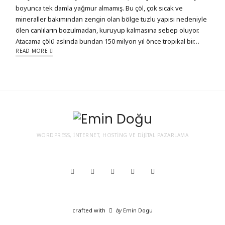
boyunca tek damla yağmur almamış. Bu çöl, çok sıcak ve
mineraller bakımından zengin olan bölge tuzlu yapısı nedeniyle
ölen canlıların bozulmadan, kuruyup kalmasına sebep oluyor.
Atacama çölü aslında bundan 150 milyon yıl önce tropikal bir…
READ MORE
WORDPRESS, İNTERNET, HOSTING VE DIJITAL PAZARLAMA
crafted with
by
Emin Dogu