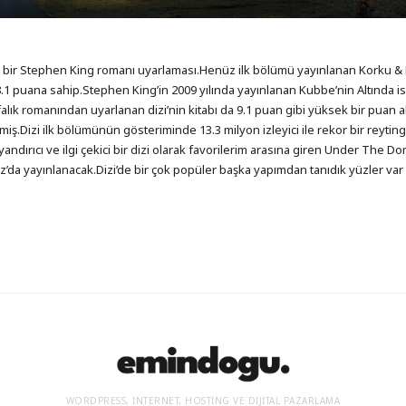
ir Stephen King romanı uyarlaması.Henüz ilk bölümü yayınlanan Korku & 
8.1 puana sahip.Stephen King’in 2009 yılında yayınlanan Kubbe’nin Altında isi
falık romanından uyarlanan dizi’nin kitabı da 9.1 puan gibi yüksek bir puan a
lmiş.Dizi ilk bölümünün gösteriminde 13.3 milyon izleyici ile rekor bir reyting
yandırıcı ve ilgi çekici bir dizi olarak favorilerim arasına giren Under The Do
da yayınlanacak.Dizi’de bir çok popüler başka yapımdan tanıdık yüzler va
WORDPRESS, İNTERNET, HOSTING VE DIJITAL PAZARLAMA