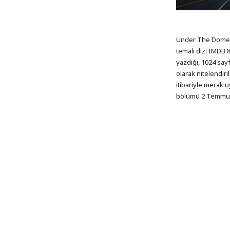
Under The Dome b
temalı dizi IMDB 
yazdığı, 1024 say
olarak nitelendiri
itibariyle merak u
bölümü 2 Temmuz’