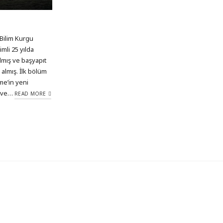
Bilim Kurgu
mli 25 yılda
lmış ve başyapıt
 almış. İlk bölüm
me’in yeni
r ve…
READ MORE