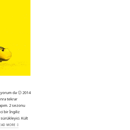
iyorum da 🙂 2014
nra tekrar
yapım. 2 sezonu
 bir İngiliz
sürükleyici. Kült
EAD MORE