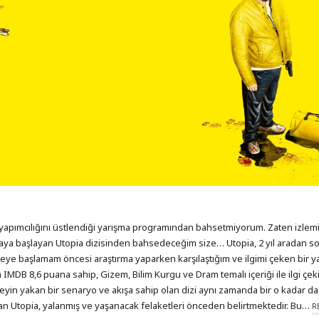
 yapımcılığını üstlendiği yarışma programından bahsetmiyorum. Zaten izlem
aya başlayan Utopia dizisinden bahsedeceğim size… Utopia, 2 yıl aradan so
meye başlamam öncesi araştırma yaparken karşılaştığım ve ilgimi çeken bir 
IMDB 8,6 puana sahip, Gizem, Bilim Kurgu ve Dram temalı içeriği ile ilgi çekici
beyin yakan bir senaryo ve akışa sahip olan dizi aynı zamanda bir o kadar da 
lan Utopia, yalanmış ve yaşanacak felaketleri önceden belirtmektedir. Bu…
R