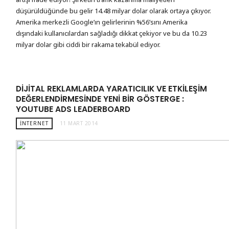
düşürüldüğünde bu gelir 14.48 milyar dolar olarak ortaya çıkıyor.
Amerika merkezli Google’ın gelirlerinin %56’sını Amerika
dışındaki kullanıcılardan sağladığı dikkat çekiyor ve bu da 10.23
milyar dolar gibi ciddi bir rakama tekabül ediyor.
DIJITAL REKLAMLARDA YARATICILIK VE ETKILEŞIM
DEĞERLENDIRMESINDE YENI BIR GÖSTERGE :
YOUTUBE ADS LEADERBOARD
İNTERNET
11 MART 2014