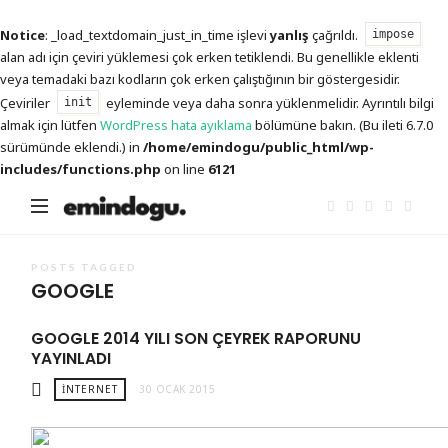
Notice
: _load_textdomain_just_in_time işlevi
yanlış
çağrıldı.
impose
alan adı için çeviri yüklemesi çok erken tetiklendi. Bu genellikle eklenti
veya temadaki bazı kodların çok erken çalıştığının bir göstergesidir.
Çeviriler
eyleminde veya daha sonra yüklenmelidir. Ayrıntılı bilgi
init
almak için lütfen
WordPress hata ayıklama
bölümüne bakın. (Bu ileti 6.7.0
sürümünde eklendi.) in
/home/emindogu/public_html/wp-
includes/functions.php
on line
6121
Emin
Doğu
POSTS TAGGED
GOOGLE
GOOGLE 2014 YILI SON ÇEYREK RAPORUNU
YAYINLADI
İNTERNET
30 OCAK 2015