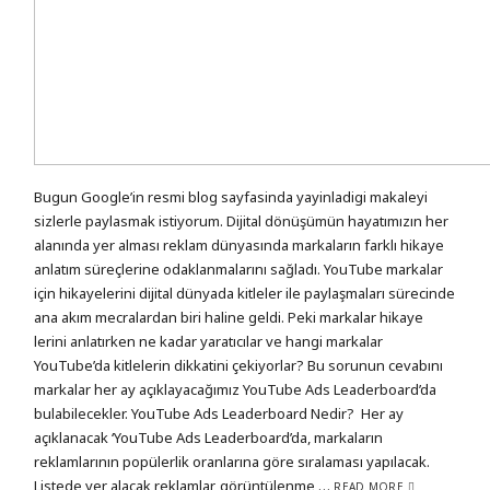
Bugun Google’in resmi blog sayfasinda yayinladigi makaleyi
sizlerle paylasmak istiyorum. Dijital dönüşümün hayatımızın her
alanında yer alması reklam dünyasında markaların farklı hikaye
anlatım süreçlerine odaklanmalarını sağladı. YouTube markalar
için hikayelerini dijital dünyada kitleler ile paylaşmaları sürecinde
ana akım mecralardan biri haline geldi. Peki markalar hikaye
lerini anlatırken ne kadar yaratıcılar ve hangi markalar
YouTube’da kitlelerin dikkatini çekiyorlar? Bu sorunun cevabını
markalar her ay açıklayacağımız YouTube Ads Leaderboard’da
bulabilecekler. YouTube Ads Leaderboard Nedir? Her ay
açıklanacak ‘YouTube Ads Leaderboard’da, markaların
reklamlarının popülerlik oranlarına göre sıralaması yapılacak.
Listede yer alacak reklamlar, görüntülenme,…
READ MORE