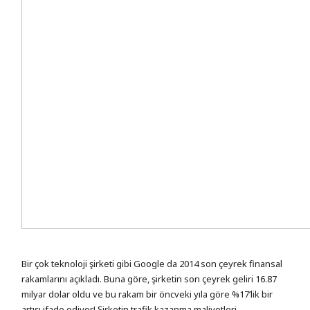
Bir çok teknoloji şirketi gibi Google da 2014 son çeyrek finansal
rakamlarını açıkladı. Buna göre, şirketin son çeyrek geliri 16.87
milyar dolar oldu ve bu rakam bir öncveki yıla göre %17’lik bir
artışı ifade ediyor! Şirketin trafik kazanma maliyetleri