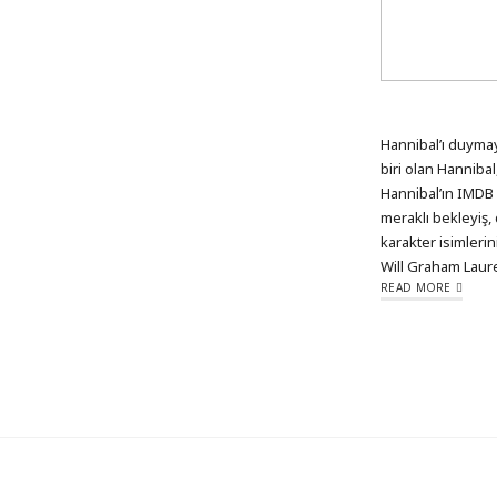
Hannibal’ı duymay
biri olan Hannibal
Hannibal’ın IMDB 
meraklı bekleyiş,
karakter isimleri
Will Graham Laur
READ MORE