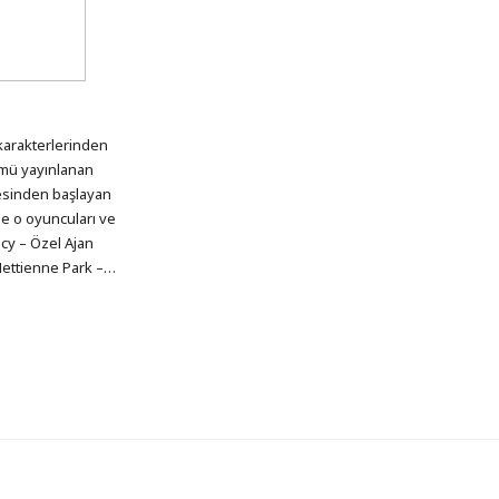
karakterlerinden
lümü yayınlanan
cesinden başlayan
le o oyuncuları ve
cy – Özel Ajan
Hettienne Park –…