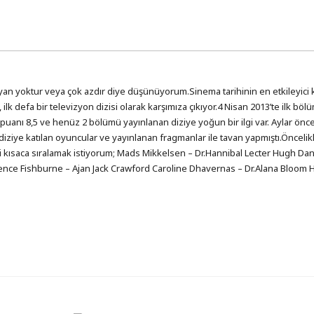
an yoktur veya çok azdır diye düşünüyorum.Sinema tarihinin en etkileyici 
, ilk defa bir televizyon dizisi olarak karşımıza çıkıyor.4 Nisan 2013’te ilk bö
puanı 8,5 ve henüz 2 bölümü yayınlanan diziye yoğun bir ilgi var. Aylar ön
 diziye katılan oyuncular ve yayınlanan fragmanlar ile tavan yapmıştı.Öncelik
ni kısaca sıralamak istiyorum; Mads Mikkelsen – Dr.Hannibal Lecter Hugh Dan
ence Fishburne – Ajan Jack Crawford Caroline Dhavernas – Dr.Alana Bloom 