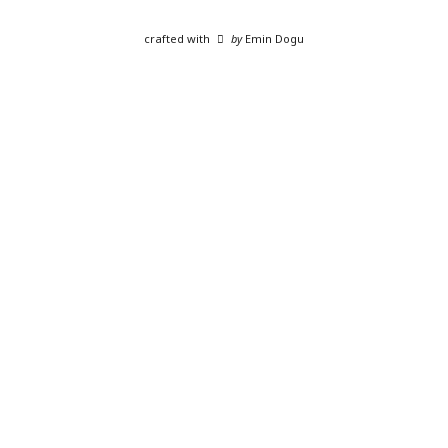
crafted with
by
Emin Dogu
SHARE THIS SELECTION
Tweet