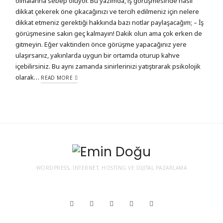
olmalarına sebep oluyor. Bu yazımda, iş görüşmesinde nasıl
dikkat çekerek öne çıkacağınızı ve tercih edilmeniz için nelere
dikkat etmeniz gerektiği hakkında bazı notlar paylaşacağım; – İş
görüşmesine sakın geç kalmayın! Dakik olun ama çok erken de
gitmeyin. Eğer vaktinden önce görüşme yapacağınız yere
ulaşırsanız, yakınlarda uygun bir ortamda oturup kahve
içebilirsiniz. Bu aynı zamanda sinirlerinizi yatıştırarak psikolojik
olarak…
READ MORE
WORDPRESS, İNTERNET, HOSTING VE DIJITAL PAZARLAMA