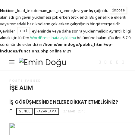
Notice
: _load_textdomain_just_in_time işlevi
yanlış
çağrıldı.
impose
alan adı için çeviri yüklemesi çok erken tetiklendi. Bu genellikle eklenti
veya temadaki bazı kodların çok erken çalıştığının bir göstergesidir.
Çeviriler
eyleminde veya daha sonra yüklenmelidir. Ayrıntılı bilgi
init
almak için lütfen
WordPress hata ayıklama
bölümüne bakın. (Bu ileti 6.7.0
sürümünde eklendi.) in
/home/emindogu/public_html/wp-
includes/functions.php
on line
6121
Emin
Doğu
POSTS TAGGED
IŞE ALIM
İŞ GÖRÜŞMESINDE NELERE DIKKAT ETMELISINIZ?
GENEL
PAZARLAMA
27 MART 2015