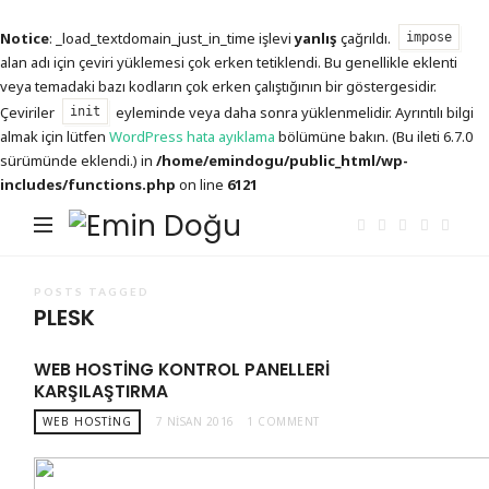
Notice
: _load_textdomain_just_in_time işlevi
yanlış
çağrıldı.
impose
alan adı için çeviri yüklemesi çok erken tetiklendi. Bu genellikle eklenti
veya temadaki bazı kodların çok erken çalıştığının bir göstergesidir.
Çeviriler
eyleminde veya daha sonra yüklenmelidir. Ayrıntılı bilgi
init
almak için lütfen
WordPress hata ayıklama
bölümüne bakın. (Bu ileti 6.7.0
sürümünde eklendi.) in
/home/emindogu/public_html/wp-
includes/functions.php
on line
6121
Emin
Doğu
POSTS TAGGED
PLESK
WEB HOSTING KONTROL PANELLERI
KARŞILAŞTIRMA
WEB HOSTING
7 NISAN 2016
1 COMMENT