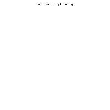
crafted with
by
Emin Dogu
SHARE THIS SELECTION
Tweet