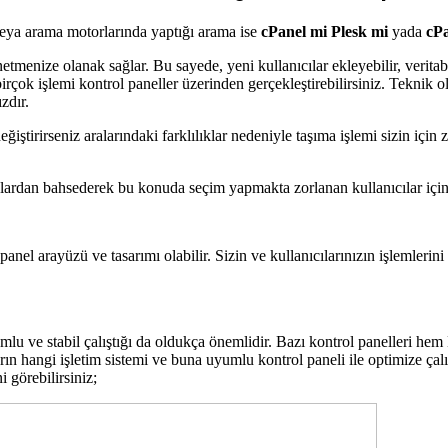
 veya arama motorlarında yaptığı arama ise
cPanel mi Plesk mi
yada
cPa
nize olanak sağlar. Bu sayede, yeni kullanıcılar ekleyebilir, veritabanl
birçok işlemi kontrol paneller üzerinden gerçekleştirebilirsiniz. Tekni
zdır.
ğiştirirseniz aralarındaki farklılıklar nedeniyle taşıma işlemi sizin için 
ıklardan bahsederek bu konuda seçim yapmakta zorlanan kullanıcılar için 
anel arayüzü ve tasarımı olabilir. Sizin ve kullanıcılarınızın işlemlerini
umlu ve stabil çalıştığı da oldukça önemlidir. Bazı kontrol panelleri he
n hangi işletim sistemi ve buna uyumlu kontrol paneli ile optimize çalış
 görebilirsiniz;