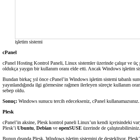
işletim sistemi
cPanel
cPanel Hosting Kontrol Paneli, Linux sistemler üzerinde çalışır ve ü
oldukça yaygın bir kullanım oranı elde etti. Ancak Windows işletim sis
Bundan birkaç yıl önce cPanel’in Windows işletim sistemi tabanlı sun
yayınlandığında ilgi görmesine rağmen ilerleyen süreçte kullanım ora
sebep oldu.
Sonuç:
Windows sunucu tercih edecekseniz, cPanel kullanamazsınız.
Plesk
cPanel’in aksine, Plesk kontrol paneli Linux’un kendi içerisindeki var
Plesk’i
Ubuntu
,
Debian
ve
openSUSE
üzerinde de çalıştırabilirsiniz
Bunun dışında Plesk, Windows işletim sistemini de destekliyor. Ples