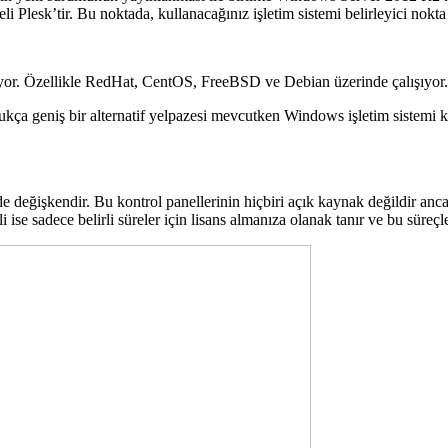
 Plesk’tir. Bu noktada, kullanacağınız işletim sistemi belirleyici nokta 
liyor. Özellikle RedHat, CentOS, FreeBSD ve Debian üzerinde çalışıyor.
ukça geniş bir alternatif yelpazesi mevcutken Windows işletim sistemi
de değişkendir. Bu kontrol panellerinin hiçbiri açık kaynak değildir 
 ise sadece belirli süreler için lisans almanıza olanak tanır ve bu süreç