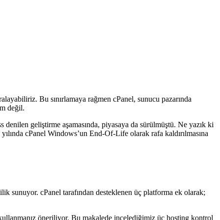
ralayabiliriz. Bu sınırlamaya rağmen cPanel, sunucu pazarında
m değil.
s denilen geliştirme aşamasında, piyasaya da sürülmüştü. Ne yazık ki
14 yılında cPanel Windows’un End-Of-Life olarak rafa kaldırılmasına
ilik sunuyor. cPanel tarafından desteklenen üç platforma ek olarak;
ullanmanız öneriliyor. Bu makalede incelediğimiz üç hosting kontrol