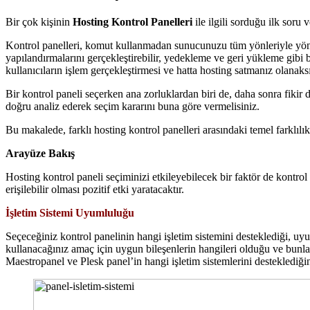
Bir çok kişinin
Hosting Kontrol Panelleri
ile ilgili sorduğu ilk soru
Kontrol panelleri, komut kullanmadan sunucunuzu tüm yönleriyle yönetme
yapılandırmalarını gerçekleştirebilir, yedekleme ve geri yükleme gibi 
kullanıcıların işlem gerçekleştirmesi ve hatta hosting satmanız olanaksı
Bir kontrol paneli seçerken ana zorluklardan biri de, daha sonra fikir de
doğru analiz ederek seçim kararını buna göre vermelisiniz.
Bu makalede, farklı hosting kontrol panelleri arasındaki temel farklıl
Arayüze Bakış
Hosting kontrol paneli seçiminizi etkileyebilecek bir faktör de kontrol p
erişilebilir olması pozitif etki yaratacaktır.
İşletim Sistemi Uyumluluğu
Seçeceğiniz kontrol panelinin hangi işletim sistemini desteklediği, uy
kullanacağınız amaç için uygun bileşenlerin hangileri olduğu ve bunları
Maestropanel ve Plesk panel’in hangi işletim sistemlerini desteklediğini