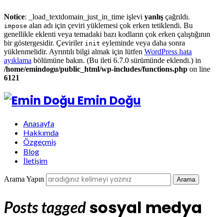
Notice
: _load_textdomain_just_in_time işlevi
yanlış
çağrıldı.
alan adı için çeviri yüklemesi çok erken tetiklendi. Bu
impose
genellikle eklenti veya temadaki bazı kodların çok erken çalıştığının
bir göstergesidir. Çeviriler
eyleminde veya daha sonra
init
yüklenmelidir. Ayrıntılı bilgi almak için lütfen
WordPress hata
ayıklama
bölümüne bakın. (Bu ileti 6.7.0 sürümünde eklendi.) in
/home/emindogu/public_html/wp-includes/functions.php
on line
6121
Emin Doğu
Anasayfa
Hakkımda
Özgeçmiş
Blog
İletişim
Arama Yapın
sosyal medya
Posts tagged