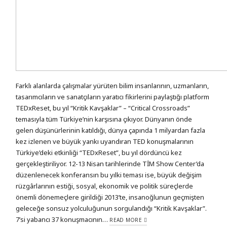
Farklı alanlarda çalışmalar yürüten bilim insanlarının, uzmanların,
tasarımcıların ve sanatçıların yaratıcı fikirlerini paylaştığı platform
TEDxReset, bu yıl “Kritik Kavşaklar” – “Critical Crossroads”
temasıyla tüm Türkiye’nin karşısına çıkıyor. Dünyanın önde
gelen düşünürlerinin katıldığı, dünya çapında 1 milyardan fazla
kez izlenen ve büyük yankı uyandıran TED konuşmalarının
Türkiye’deki etkinliği “TEDxReset”, bu yıl dördüncü kez
gerçekleştiriliyor. 12-13 Nisan tarihlerinde TİM Show Center’da
düzenlenecek konferansın bu yılki teması ise, büyük değişim
rüzgârlarının estiği, sosyal, ekonomik ve politik süreçlerde
önemli dönemeçlere girildiği 2013’te, insanoğlunun geçmişten
geleceğe sonsuz yolculuğunun sorgulandığı “Kritik Kavşaklar”.
7’si yabancı 37 konuşmacının…
READ MORE