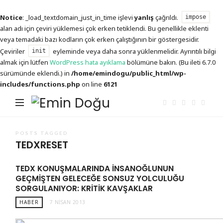
Notice
: _load_textdomain_just_in_time işlevi
yanlış
çağrıldı.
impose
alan adı için çeviri yüklemesi çok erken tetiklendi. Bu genellikle eklenti
veya temadaki bazı kodların çok erken çalıştığının bir göstergesidir.
Çeviriler
eyleminde veya daha sonra yüklenmelidir. Ayrıntılı bilgi
init
almak için lütfen
WordPress hata ayıklama
bölümüne bakın. (Bu ileti 6.7.0
sürümünde eklendi.) in
/home/emindogu/public_html/wp-
includes/functions.php
on line
6121
Emin
Doğu
POSTS TAGGED
TEDXRESET
TEDX KONUŞMALARINDA INSANOĞLUNUN
GEÇMIŞTEN GELECEĞE SONSUZ YOLCULUĞU
SORGULANIYOR: KRITIK KAVŞAKLAR
HABER
7 NISAN 2013