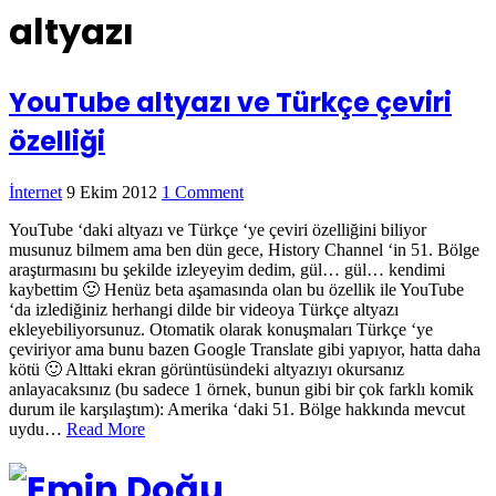
altyazı
YouTube altyazı ve Türkçe çeviri
özelliği
İnternet
9 Ekim 2012
1 Comment
YouTube ‘daki altyazı ve Türkçe ‘ye çeviri özelliğini biliyor
musunuz bilmem ama ben dün gece, History Channel ‘in 51. Bölge
araştırmasını bu şekilde izleyeyim dedim, gül… gül… kendimi
kaybettim 🙂 Henüz beta aşamasında olan bu özellik ile YouTube
‘da izlediğiniz herhangi dilde bir videoya Türkçe altyazı
ekleyebiliyorsunuz. Otomatik olarak konuşmaları Türkçe ‘ye
çeviriyor ama bunu bazen Google Translate gibi yapıyor, hatta daha
kötü 🙂 Alttaki ekran görüntüsündeki altyazıyı okursanız
anlayacaksınız (bu sadece 1 örnek, bunun gibi bir çok farklı komik
durum ile karşılaştım): Amerika ‘daki 51. Bölge hakkında mevcut
uydu…
Read More