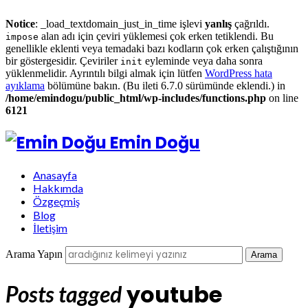
Notice
: _load_textdomain_just_in_time işlevi
yanlış
çağrıldı.
alan adı için çeviri yüklemesi çok erken tetiklendi. Bu
impose
genellikle eklenti veya temadaki bazı kodların çok erken çalıştığının
bir göstergesidir. Çeviriler
eyleminde veya daha sonra
init
yüklenmelidir. Ayrıntılı bilgi almak için lütfen
WordPress hata
ayıklama
bölümüne bakın. (Bu ileti 6.7.0 sürümünde eklendi.) in
/home/emindogu/public_html/wp-includes/functions.php
on line
6121
Emin Doğu
Anasayfa
Hakkımda
Özgeçmiş
Blog
İletişim
Arama Yapın
youtube
Posts tagged