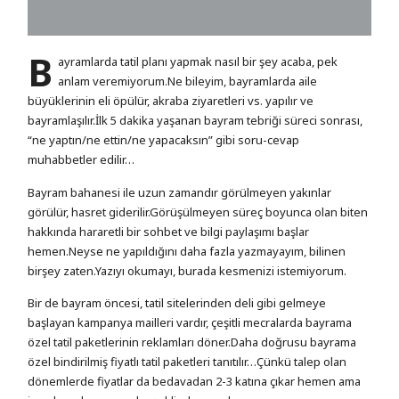
B
ayramlarda tatil planı yapmak nasıl bir şey acaba, pek
anlam veremiyorum.Ne bileyim, bayramlarda aile
büyüklerinin eli öpülür, akraba ziyaretleri vs. yapılır ve
bayramlaşılır.İlk 5 dakika yaşanan bayram tebriği süreci sonrası,
“ne yaptın/ne ettin/ne yapacaksın” gibi soru-cevap
muhabbetler edilir…
Bayram bahanesi ile uzun zamandır görülmeyen yakınlar
görülür, hasret giderilir.Görüşülmeyen süreç boyunca olan biten
hakkında hararetli bir sohbet ve bilgi paylaşımı başlar
hemen.Neyse ne yapıldığını daha fazla yazmayayım, bilinen
birşey zaten.Yazıyı okumayı, burada kesmenizi istemiyorum.
Bir de bayram öncesi, tatil sitelerinden deli gibi gelmeye
başlayan kampanya mailleri vardır, çeşitli mecralarda bayrama
özel tatil paketlerinin reklamları döner.Daha doğrusu bayrama
özel bindirilmiş fiyatlı tatil paketleri tanıtılır…Çünkü talep olan
dönemlerde fiyatlar da bedavadan 2-3 katına çıkar hemen ama