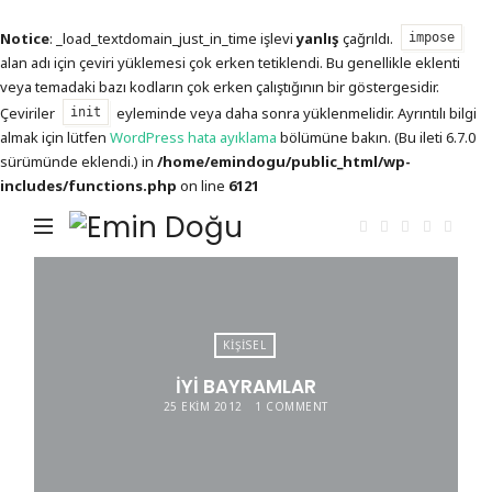
Notice
: _load_textdomain_just_in_time işlevi
yanlış
çağrıldı.
impose
alan adı için çeviri yüklemesi çok erken tetiklendi. Bu genellikle eklenti
veya temadaki bazı kodların çok erken çalıştığının bir göstergesidir.
Çeviriler
eyleminde veya daha sonra yüklenmelidir. Ayrıntılı bilgi
init
almak için lütfen
WordPress hata ayıklama
bölümüne bakın. (Bu ileti 6.7.0
sürümünde eklendi.) in
/home/emindogu/public_html/wp-
includes/functions.php
on line
6121
Emin
Doğu
KIŞISEL
İYI BAYRAMLAR
25 EKIM 2012
1 COMMENT