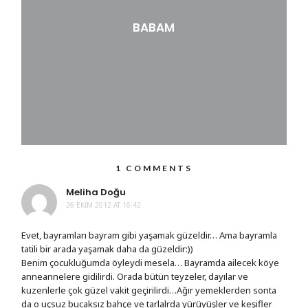
BABAM
1 COMMENTS
Meliha Doğu
26 EKIM 2012 AT 16:42
Evet, bayramları bayram gibi yaşamak güzeldir… Ama bayramla
tatili bir arada yaşamak daha da güzeldir:))
Benim çocukluğumda öyleydi mesela… Bayramda ailecek köye
anneannelere gidilirdi. Orada bütün teyzeler, dayılar ve
kuzenlerle çok güzel vakit geçirilirdi…Ağır yemeklerden sonta
da o uçsuz bucaksız bahçe ve tarlalrda yürüyüşler ve keşifler