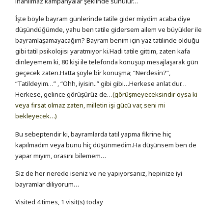
inanılmaz kampanyalar şeklinde sunulur…
İşte böyle bayram günlerinde tatile gider miydim acaba diye
düşündüğümde, yahu ben tatile gidersem ailem ve büyükler ile
bayramlaşamayacağım? Bayram benim için yaz tatilinde olduğu
gibi tatil psikolojisi yaratmıyor ki.Hadi tatile gittim, zaten kafa
dinleyemem ki, 80 kişi ile telefonda konuşup mesajlaşarak gün
geçecek zaten.Hatta şöyle bir konuşma; “Nerdesin?”,
“Tatildeyim…” , “Ohh, iyisin..” gibi gibi…Herkese anlat dur…
Herkese, gelince görüşürüz de…
(görüşmeyeceksindir oysa ki
veya fırsat olmaz zaten, milletin işi gücü var, seni mi
bekleyecek…)
Bu sebeptendir ki, bayramlarda tatil yapma fikrine hiç
kapılmadım veya bunu hiç düşünmedim.Ha düşünsem ben de
yapar mıyım, orasını bilemem…
Siz de her nerede iseniz ve ne yapıyorsanız, hepinize iyi
bayramlar diliyorum…
Visited 4 times, 1 visit(s) today