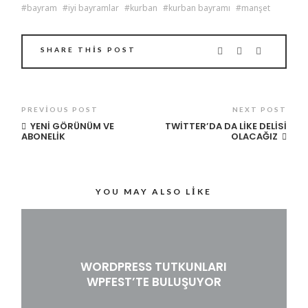
bayram
iyi bayramlar
kurban
kurban bayramı
manşet
SHARE THIS POST
PREVIOUS POST
NEXT POST
YENI GÖRÜNÜM VE
TWITTER’DA DA LIKE DELISI
ABONELIK
OLACAĞIZ
YOU MAY ALSO LIKE
WORDPRESS TUTKUNLARI
WPFEST’TE BULUŞUYOR