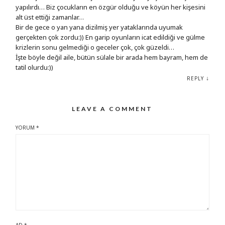
yapılırdı… Biz çocukların en özgür olduğu ve köyün her kişesini
alt üst ettiği zamanlar…
Bir de gece o yan yana dizilmiş yer yataklarında uyumak
gerçekten çok zordu:)) En garip oyunların icat edildiği ve gülme
krizlerin sonu gelmediği o geceler çok, çok güzeldi…
İşte böyle değil aile, bütün sülale bir arada hem bayram, hem de
tatil olurdu:))
↓
REPLY
LEAVE A COMMENT
YORUM
*
AD
*