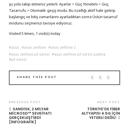
şu yolu takip etmeniz yeterli: Ayarlar > Güç Yönetimi > Güç
Tasarrufu > Otomatik-geçiş modu. Bu özelliği aktif hale getirip
başlangıç ve bitiş zamanlarını ayarladıktan sonra Üstün tasarruf
modunu seçmenizi tavsiye ediyoruz.
Visited 5 times, 1 visit(s) today
asus
asus zenfone
asus zenfone 2
asus zenfone pil süresi
asus zenfone pil süresi uzatma
pil süresi
SHARE THIS POST
PREVIOUS POST
NEXT POST
SANDISK, 2 MILYAR
TÜRKIYE’DE FIBER
MICROSD™ SEVKIYATI
ALTYAPISI 4.5G İÇIN
GERÇEKLEŞTIRDI
YETERLI DEĞIL!
[İNFOGRAFIK]