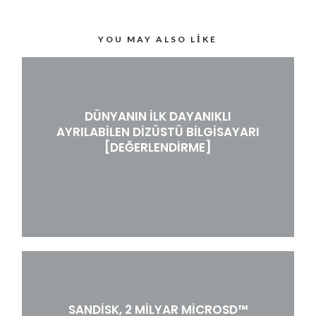
YOU MAY ALSO LIKE
DÜNYANIN ILK DAYANIKLI
AYRILABILEN DIZÜSTÜ BILGISAYARI
[DEĞERLENDIRME]
SANDISK, 2 MILYAR MICROSD™