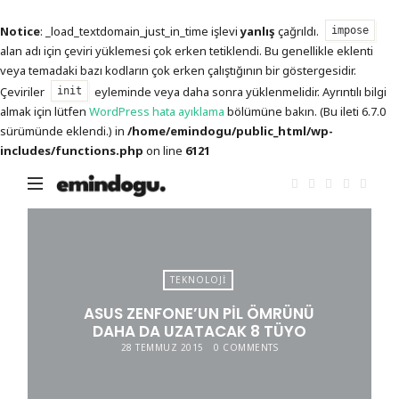
Notice
: _load_textdomain_just_in_time işlevi
yanlış
çağrıldı.
impose
alan adı için çeviri yüklemesi çok erken tetiklendi. Bu genellikle eklenti
veya temadaki bazı kodların çok erken çalıştığının bir göstergesidir.
Çeviriler
eyleminde veya daha sonra yüklenmelidir. Ayrıntılı bilgi
init
almak için lütfen
WordPress hata ayıklama
bölümüne bakın. (Bu ileti 6.7.0
sürümünde eklendi.) in
/home/emindogu/public_html/wp-
includes/functions.php
on line
6121
Emin
Doğu
TEKNOLOJI
ASUS ZENFONE’UN PIL ÖMRÜNÜ
DAHA DA UZATACAK 8 TÜYO
28 TEMMUZ 2015
0 COMMENTS