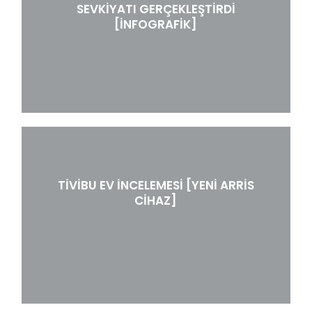
SEVKIYATI GERÇEKLEŞTIRDI
[İNFOGRAFIK]
TIVIBU EV İNCELEMESI [YENI ARRIS
CIHAZ]