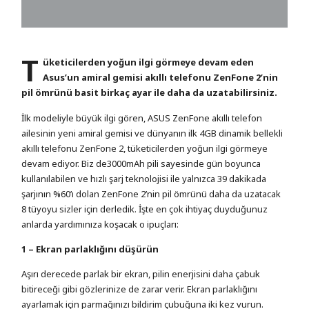
T
üketicilerden yoğun ilgi görmeye devam eden
Asus’un amiral gemisi akıllı telefonu ZenFone 2’nin
pil ömrünü basit birkaç ayar ile daha da uzatabilirsiniz.
İlk modeliyle büyük ilgi gören, ASUS ZenFone akıllı telefon
ailesinin yeni amiral gemisi ve dünyanın ilk 4GB dinamik bellekli
akıllı telefonu ZenFone 2, tüketicilerden yoğun ilgi görmeye
devam ediyor. Biz de3000mAh pili sayesinde gün boyunca
kullanılabilen ve hızlı şarj teknolojisi ile yalnızca 39 dakikada
şarjının %60’ı dolan ZenFone 2’nin pil ömrünü daha da uzatacak
8 tüyoyu sizler için derledik. İşte en çok ihtiyaç duyduğunuz
anlarda yardımınıza koşacak o ipuçları:
1 – Ekran parlaklığını düşürün
Aşırı derecede parlak bir ekran, pilin enerjisini daha çabuk
bitireceği gibi gözlerinize de zarar verir. Ekran parlaklığını
ayarlamak için parmağınızı bildirim çubuğuna iki kez vurun.