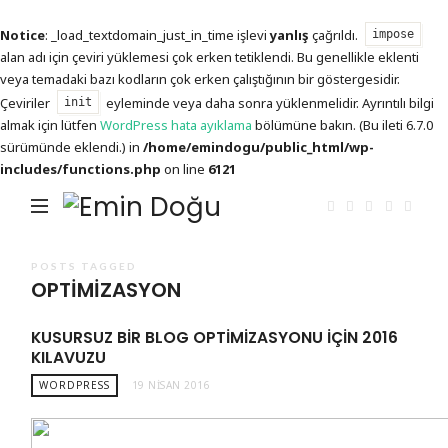
Notice
: _load_textdomain_just_in_time işlevi
yanlış
çağrıldı.
impose
alan adı için çeviri yüklemesi çok erken tetiklendi. Bu genellikle eklenti
veya temadaki bazı kodların çok erken çalıştığının bir göstergesidir.
Çeviriler
eyleminde veya daha sonra yüklenmelidir. Ayrıntılı bilgi
init
almak için lütfen
WordPress hata ayıklama
bölümüne bakın. (Bu ileti 6.7.0
sürümünde eklendi.) in
/home/emindogu/public_html/wp-
includes/functions.php
on line
6121
Emin
Doğu
POSTS TAGGED
OPTIMIZASYON
KUSURSUZ BIR BLOG OPTIMIZASYONU İÇIN 2016
KILAVUZU
WORDPRESS
19 NISAN 2016