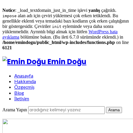
Notice
: _load_textdomain_just_in_time işlevi
yanlış
çağrıldı.
alan adı için çeviri yüklemesi çok erken tetiklendi. Bu
impose
genellikle eklenti veya temadaki bazı kodların çok erken çalıştığının
bir göstergesidir. Çeviriler
eyleminde veya daha sonra
init
yüklenmelidir. Ayrıntılı bilgi almak için lütfen
WordPress hata
ayıklama
bölümüne bakın. (Bu ileti 6.7.0 sürümünde eklendi.) in
/home/emindogu/public_html/wp-includes/functions.php
on line
6121
Emin Doğu
Anasayfa
Hakkımda
Özgeçmiş
Blog
İletişim
Arama Yapın