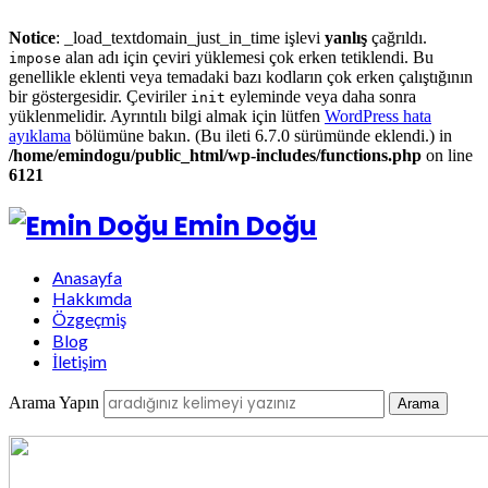
Notice
: _load_textdomain_just_in_time işlevi
yanlış
çağrıldı.
alan adı için çeviri yüklemesi çok erken tetiklendi. Bu
impose
genellikle eklenti veya temadaki bazı kodların çok erken çalıştığının
bir göstergesidir. Çeviriler
eyleminde veya daha sonra
init
yüklenmelidir. Ayrıntılı bilgi almak için lütfen
WordPress hata
ayıklama
bölümüne bakın. (Bu ileti 6.7.0 sürümünde eklendi.) in
/home/emindogu/public_html/wp-includes/functions.php
on line
6121
Emin Doğu
Anasayfa
Hakkımda
Özgeçmiş
Blog
İletişim
Arama Yapın