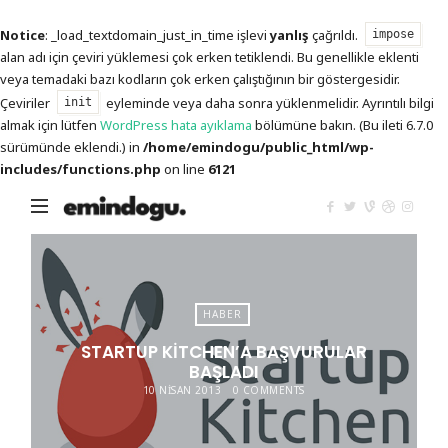
Notice
: _load_textdomain_just_in_time işlevi
yanlış
çağrıldı.
impose
alan adı için çeviri yüklemesi çok erken tetiklendi. Bu genellikle eklenti
veya temadaki bazı kodların çok erken çalıştığının bir göstergesidir.
Çeviriler
eyleminde veya daha sonra yüklenmelidir. Ayrıntılı bilgi
init
almak için lütfen
WordPress hata ayıklama
bölümüne bakın. (Bu ileti 6.7.0
sürümünde eklendi.) in
/home/emindogu/public_html/wp-
includes/functions.php
on line
6121
Emin
Doğu
HABER
STARTUP KITCHEN’A BAŞVURULAR
BAŞLADI
10 NISAN 2013
0 COMMENTS