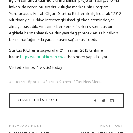
Eğitim sonunda katılımcılara inandıkları projelerin parçası olma
imkanı da veren bu sıradışı kuluçka merkezinin Program
Yürütücüsü’s Emrah Olgun, Startup Kitchen ile ilgili olarak ”2012
yılı itibariyle Türkiye internet girişimciliği ekosisteminde yer
almaya başladık. Amacımız benzersiz fikirleri sistematik bir
eğitimle harmanlamak ve dünyayı değiştirecek en az bir fikrin
bizim mutfağımızda yaratılmasını sağlamak.” dedi.
Startup Kitchen’a başvurular 21 Haziran, 2013 tarihine
kadar
http://startupkitchen.co/
adresinden yapılabiliyor.
Visited 7 times, 1 visit(s) today
e-ticaret
portal
Startup Kitchen
Tart New Media
SHARE THIS POST
PREVIOUS POST
NEXT POST
ADALARDA GEÇEN
SON ÜÇ AYDA EN ÇOK