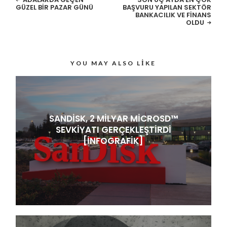
GÜZEL BIR PAZAR GÜNÜ
BAŞVURU YAPILAN SEKTÖR
BANKACILIK VE FINANS
OLDU
YOU MAY ALSO LIKE
SANDISK, 2 MILYAR MICROSD™
SEVKIYATI GERÇEKLEŞTIRDI
[İNFOGRAFIK]